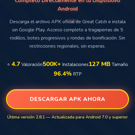
Completo Directamente en tu Dispositivo
Android
Descarga el archivo APK oficial de Great Catch e instala
sin Google Play. Acceso completo a tragaperras de 5
rodillos, botes progresivos y rondas de bonificación. Sin
restricciones regionales, sin esperas.
4.7
500K+
127 MB
⭐
Valoración
Instalaciones
Tamaño
96.4%
RTP
DESCARGAR APK AHORA
Última versión 2.8.1 — Actualizada para Android 7.0 y superior